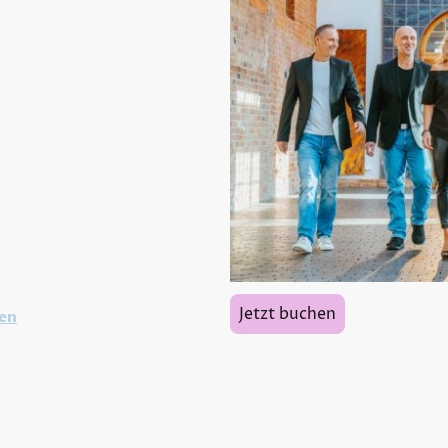
 nicht nur eine
rstützt sie bei der
zeitsmusik auf
 auf Ihrer Feier.
hrer jahrelangen
-Momente mit
gebot:
Jetzt buchen
en