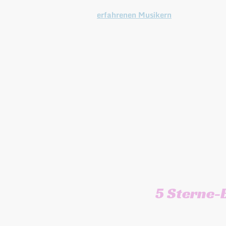
Unser Team besteht aus
sehr
erfahrenen Musikern
, die jede
Art von Event mit ihrer
Professionalität und ihrer
positiven Motivation
bereichern.
Wir spielen für Sie je nach
Veranstaltung dezent im
Hintergrund oder bringen die
Tanzfläche zum Beben.
5 Sterne-
Viele unserer zufriede