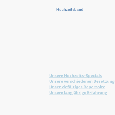
Als
Hochzeitsband
bietet Ihnen PPP
tolle Live-Performance, sondern unte
Planung des Events, sowie der Hoch
Ihrem Fest.
Wir bieten unbegrenzte Unterhaltung
Professionelle Musiker sorgen mit i
Erfahrung für unvergessliche Live
garantierter Partystimmung.
Entdecken Sie unser vielfältiges An
Unsere Hochzeits-Specials
Unsere verschiedenen Besetzung
Unser viefältiges Repertoire
Unsere langjährige Erfahrung