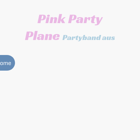
Pink Party
Plane
Partyband aus
Stuttgart
ome
Media
Live
PPP inside
Booking