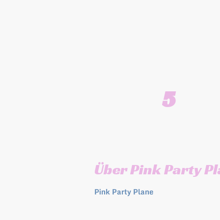
Wir bringen als L
5
Stunden beste Partymusi
Über Pink Party P
Pink Party Plane
ist Ihre erstklassi
Firmenevents, Stadtfeste, Geburtst
Jubiläen, Vernissagen, Messen u.v