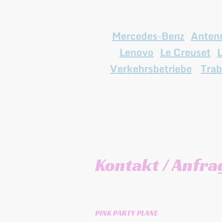
einem Klick können S
Mercedes-Benz
,
Anten
Lenovo
,
Le Creuset
,
Verkehrsbetriebe
,
Trab
Kontakt / Anfra
PINK PARTY PLANE