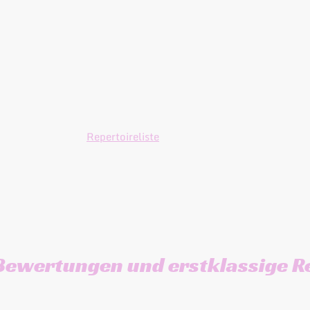
Von aktuellen Hits bis zu den
Wir bie
Songs aus den 60ern, wir haben
Ablauf 
alles im Repertoire. Von Rock
Kundens
über Pop aus den 80ern, sowie
zu eine
Soul aus den 70ern und sogar
Erlebni
auch den ein oder anderen
beraten
Schlager.
Gute Laune
Bühnent
garantiert!
Hier geht es zu
musikal
unserer
Repertoireliste
.
Hochzei
und der
Firmene
Bewertungen und erstklassige R
nen Kunden haben uns im Laufe der vergangenen 