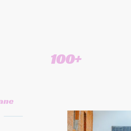
Unterhaltungsfaktor auf höchstem Niveau.
iveband und Hochzeitsband die Stimmung und di
Veranstaltung!
100+
k
Songs verschiedenster Genres
lane
ge
Liveband
für
age, Galas,
.m.