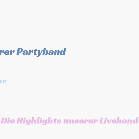
erer Partyband
er unserer Live-Show
agold. Mehr Videos der
ER!
Die Highlights unserer Liveband
 sind einige unserer herausragenden Merkmale und Dienstleist