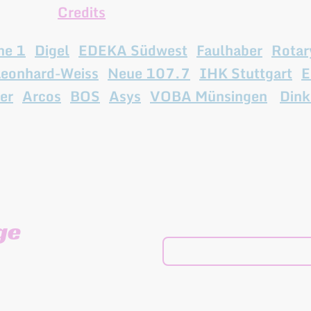
ie unsere
Credits
bestaunen! Hier einige unsere
ne 1
,
Digel
,
EDEKA Südwest
,
Faulhaber
,
Rotar
Leonhard-Weiss
,
Neue 107.7
,
IHK Stuttgart
,
E
er
,
Arcos
,
BOS
,
Asys
,
VOBA Münsingen
,
Dink
ge
Name, eMail, Telefonnum
Veranstaltungsdatum / Art 
Veranstaltungsort / Anzahl