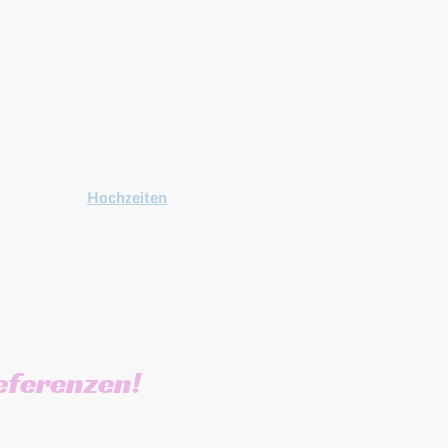
ten einen reibungslosen
und hervorragenden
ervice, damit Ihr Event
m unvergesslichen
s werden kann. Wir
 Sie gerne, was die
echnik oder den
ischen Ablauf der
tsmusik auf
Hochzeiten
 Partymusik auf
vents
anbelangt.
eferenzen!
Jahre top bewertet. Mit