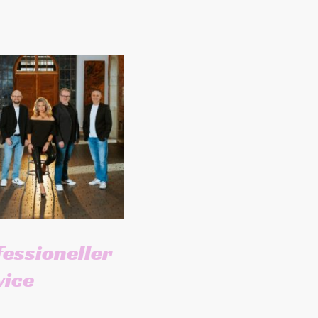
fessioneller
vice