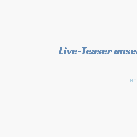
Live-Teaser uns
Hier sehen Sie einen kurzen Teas
Silvester 25/26 im Teufelwerk N
vergangenen Jahre finden Sie
HI
Hier