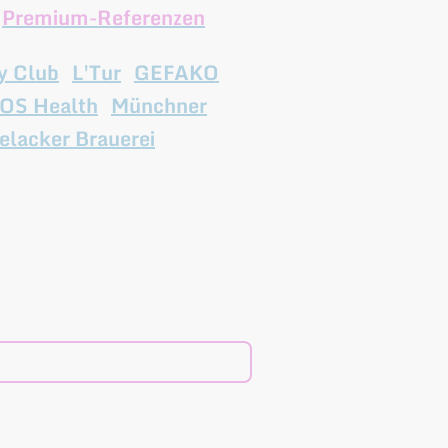
r
Premium-Referenzen
:
y Club
,
L'Tur
,
GEFAKO
,
OS Health
,
Münchner
elacker Brauerei
u.v.m.
mer
*
der Veranstaltung /
 Gäste / Technik von PPP