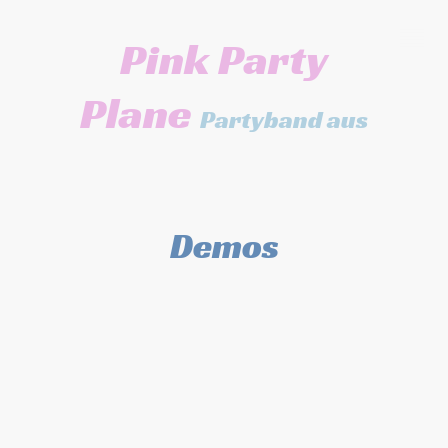
Pink Party
Plane
Partyband aus
Stuttgart
Demos
Wir haben Ihnen hier Demos aus
verschiedenen Jahren mit erstklassigen
Songs in Form eines Videos bereit gestellt.
Das Video dient dabei als eine Art
Bildergalerie und gibt gleichzeitig unsere