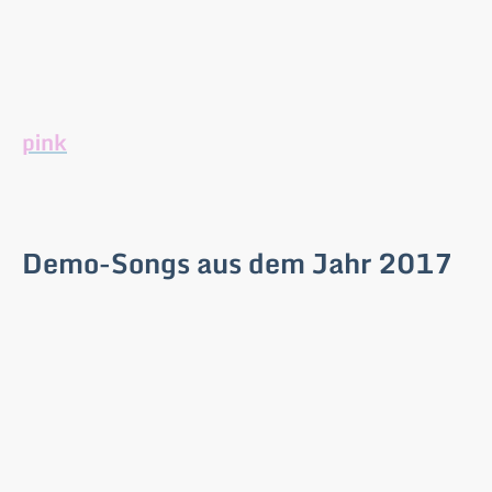
Studio-Aunhamen wieder. Viel Spaß beim
Hören und Sehen!
Auch wenn wir auf vielen Fotos/Videos in
pink
zu sehen sind, spielen wir dem Anlass
entsprechend oftmals schick gekleidet
oder leger.
Demo-Songs aus dem Jahr 2017