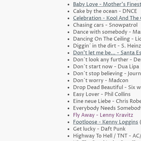
Baby Love - Mother's Fines
Cake by the ocean - DNCE
Celebration - Kool And The
Chasing cars - Snowpatrol
Dance with somebody - Ma
Dancing On The Ceiling - Lio
Diggin´ in the dirt - S. Hei
Don't let me be... - Santa 
Don´t look any further - D
Don´t start now - Dua Lipa
Don´t stop believing - Jour
Don´t worry - Madcon
Drop Dead Beautiful - Six 
Easy Lover - Phil Collins
Eine neue Liebe - Chris Rob
Everybody Needs Somebody 
Fly Away - Lenny Kravitz
Footloose - Kenny Loggins
(
Get lucky - Daft Punk
Highway To Hell / TNT - A