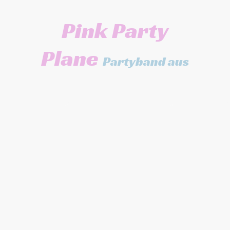
Pink Party
Plane
Partyband aus
Stuttgart
ome
Media
Live
PPP inside
Booking