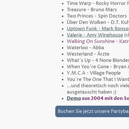
Time Warp - Rocky Horror 
Treasure - Bruno Mars
Two Princes - Spin Doctors
Über Den Wolken - D.T. Kuh
Uptown Funk - Mark Ronson
Valerie - Amy Winehouse
(c
Walking On Sunshine - Katr
Waterloo - Abba
Westerland - Ärzte
What´s Up - 4 None Blonde
When You´re Gone - Bryan 
Y.M.C.A - Village People
You´re The One That I Want
...und theoretisch noch viel
ausgetauscht haben ;)
Demo
aus 2004 mit den So
Buchen Sie jetzt unsere Partyba