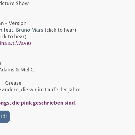
Picture Show
n - Version
 feat. Bruno Mars
(click to hear)
lick to hear)
ina a.t.Waves
s
Adams & Mel C.
 - Grease
e andere, die wir im Laufe der Jahre
ngs, die pink geschrieben sind.
nd!