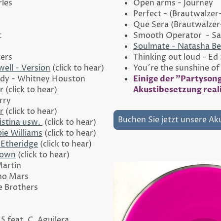
rles
Open arms - Journey
Perfect - (
Brautwalzer
Que Sera (
Brautwalzer
t
Smooth Operator - S
Soulmate - Natasha Be
ters
Thinking out loud - Ed
well - Version
(click to hear)
You´re the sunshine of
ody - Whitney Houston
Einige der "Partyson
r
(click to hear)
Akustibesetzung real
rry
r
(click to hear)
Buchen Sie jetzt unsere Ak
istina usw.
(click to hear)
ie Williams
(click to hear)
 Etheridge
(click to hear)
rown
(click to hear)
Martin
no Mars
e Brothers
5 feat. C. Aguilera