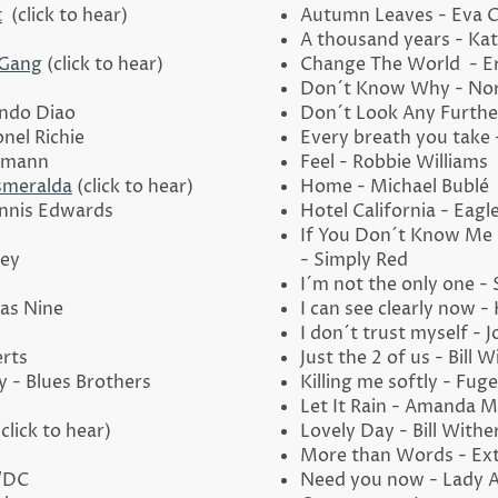
t
(click to hear)
Autumn Leaves - Eva 
A thousand years - Kat
 Gang
(click to hear)
Change The World - Er
Don´t Know Why - Nor
ndo Diao
Don´t Look Any Furthe
nel Richie
Every breath you take 
nzmann
Feel - Robbie Williams
Esmeralda
(click to hear)
Home - Michael Bublé
ennis Edwards
Hotel California - Eagl
If You Don´t Know Me
ney
- Simply Red
I´m not the only one -
was Nine
I can see clearly now - 
I don´t trust myself -
erts
Just the 2 of us - Bill 
- Blues Brothers
Killing me softly - Fug
Let It Rain - Amanda M
click to hear)
Lovely Day - Bill Withe
More than Words - Ex
C/DC
Need you now - Lady 