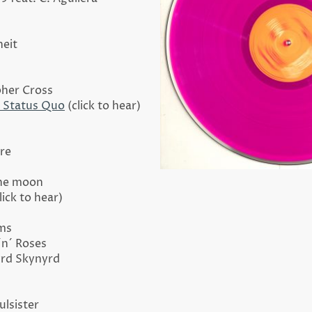
heit
pher Cross
- Status Quo
(click to hear)
re
the moon
lick to hear)
ms
´n´ Roses
rd Skynyrd
lsister