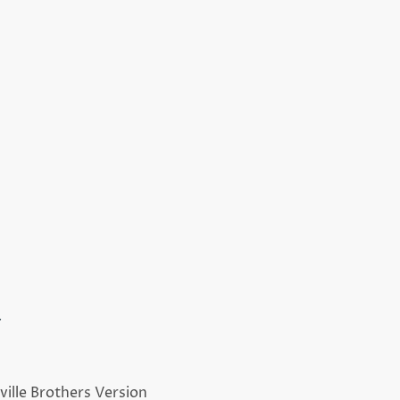
ür andere
en darf!
Wir haben
acher
für
n
ngsreich
t
ville Brothers Version