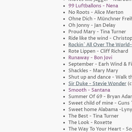
99 Luftballons - Nena
No Roots - Alice Merton
Ohne Dich - Münchner Frei
Oh Jonny - Jan Delay
Proud Mary - Tina Turner
Ride like the wind - Christo
Rockin´ All Over The World
Rote Lippen - Cliff Richard
Runaway - Bon Jovi
September - Earh Wind & Fi
Shackles - Mary Mary
Shut up and dance - Walk 
Sir Duke - Stevie Wonder
(c
Smooth - Santana
Summer Of 69 - Bryan Ada
Sweet child of mine - Guns 
Sweet home Alabama -Lyny
The Best - Tina Turner
The Look - Roxette
The Way To Your Heart - Sou