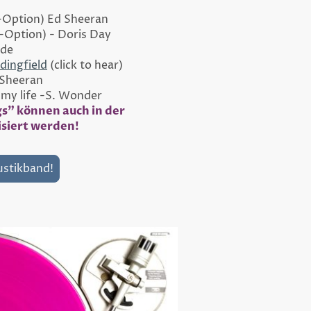
-Option
) Ed Sheeran
-Option
) - Doris Day
ade
dingfield
(click to hear)
 Sheeran
 my life -S. Wonder
gs" können auch in der
isiert werden!
ustikband!