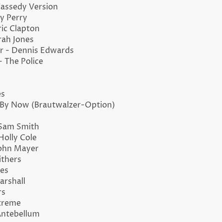
Cassedy Version
y Perry
ic Clapton
ah Jones
r - Dennis Edwards
- The Police
es
 By Now (
Brautwalzer-Option
)
 Sam Smith
Holly Cole
 John Mayer
Withers
ees
arshall
rs
treme
Antebellum