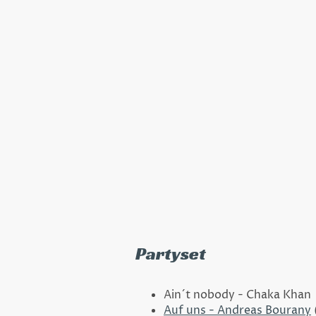
Unser Repertoire für 
Feste, auf denen die 
Auf dieser Seite haben wir
von ruhigeren Songs für Di
Tanzwillige fast alles an 
Chartbreakern
macht das P
und es ist für jeden Zuhör
Partyset
Ain´t nobody - Chaka Khan
Auf uns - Andreas Bourany