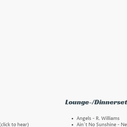
Ihr Firmenevent, Ihre Hochzeit oder f
Livemusik einen hohen Stellenwert hab
 Ihnen unser aktuelles
Repertoire
aufgelistet. 
nner- , bzw.
Hintergrundmusik
, bis zum
Partykr
Bord. Die Mischung aus
Evergreens
und
aktuelle
rogramm unserer Band erst richtig abwechslu
er etwas dabei.
Lounge-/Dinnerse
Angels - R. Williams
(click to hear)
Ain´t No Sunshine - Ne