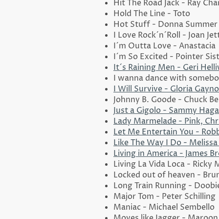
Hit The Road Jack - Ray Cha
Hold The Line - Toto
Hot Stuff - Donna Summer
I Love Rock´n´Roll - Joan Jet
I´m Outta Love - Anastacia
I´m So Excited - Pointer Sis
It´s Raining Men - Geri Helli
I wanna dance with someb
I Will Survive - Gloria Gayno
Johnny B. Goode - Chuck Be
Just a Gigolo - Sammy Haga
Lady Marmelade - Pink, Chr
Let Me Entertain You - Robb
Like The Way I Do - Melissa
Living in America - James B
Living La Vida Loca - Ricky 
Locked out of heaven - Bru
Long Train Running - Doobi
Major Tom - Peter Schilling
Maniac - Michael Sembello
Moves like Jagger - Maroon 