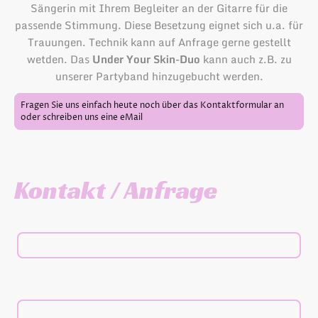
Sängerin mit Ihrem Begleiter an der Gitarre für die
passende Stimmung. Diese Besetzung eignet sich u.a. für
Trauungen. Technik kann auf Anfrage gerne gestellt
wetden. Das
Under Your Skin-Duo
kann auch z.B. zu
unserer Partyband hinzugebucht werden.
Fragen Sie uns einfach heute noch über das Kontaktformular an
oder schreiben uns eine eMail
Kontakt / Anfrage
Name, eMail, Telefonnummer
*
Veranstaltungsdatum / Art der Veranstaltung / Veranstaltungsort /
Anzahl Gäste / Technik von PPP gewünscht?