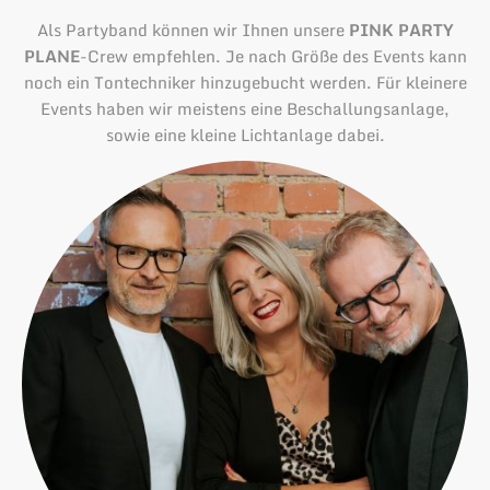
Als Partyband können wir Ihnen unsere
PINK PARTY
PLANE
-Crew empfehlen. Je nach Größe des Events kann
noch ein Tontechniker hinzugebucht werden. Für kleinere
Events haben wir meistens eine Beschallungsanlage,
sowie eine kleine Lichtanlage dabei.