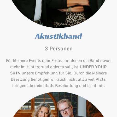
Akustikband
3 Personen
Für kleinere Events oder Feste, auf denen die Band etwas
mehr im Hintergrund agieren soll, ist
UNDER YOUR
SKIN
unsere Empfehlung für Sie. Durch die kleinere
Besetzung benötigen wir auch nicht allzu viel Platz,
bringen aber ebenfalls Beschallung und Licht mit.