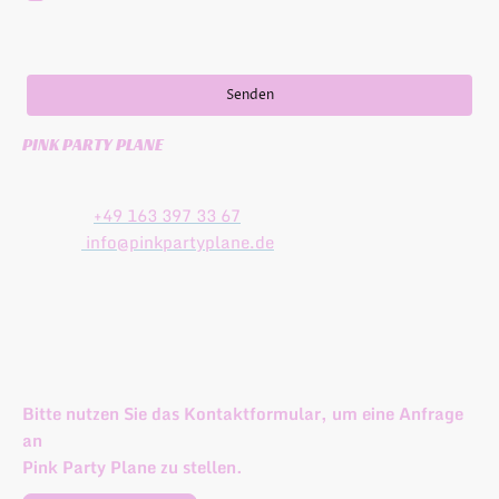
bekannt, dass ich meine Einwilligung jederzeit widerrufen kann.
*
* Bitte füllen Sie alle erforderlichen Felder aus.
Senden
PINK PARTY PLANE
Patrick Klemenz
Telefon:
+49 163 397 33 67
E-Mail:
info@pinkpartyplane.de
Adresse:
Rommelstr. 5
70376 Stuttgart
Deutschland
Bitte nutzen Sie das Kontaktformular, um eine Anfrage
an
Pink Party Plane zu stellen.