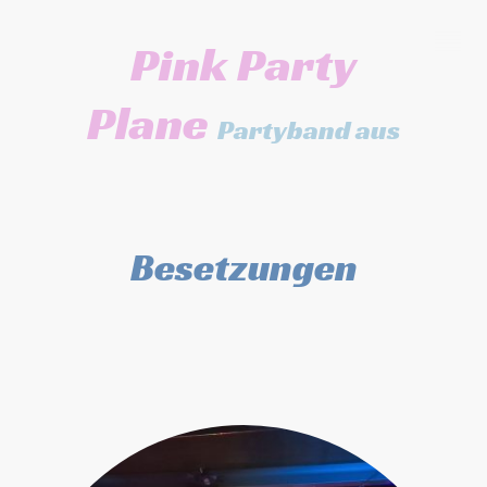
Pink Party
Plane
Partyband aus
Stuttgart
Besetzungen
Wir können Ihnen unsere Partymusik,
Covermusik oder Hintergrundmusik in drei
Besetzungsmöglichkeiten anbieten